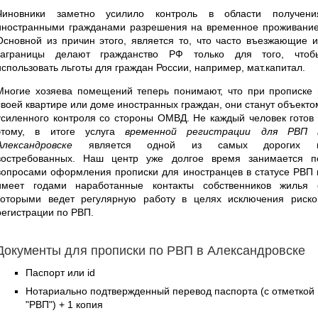
Чиновники заметно усилило контроль в области получени
иностранными гражданами разрешения на временное проживание
Основной из причин этого, является то, что часто въезжающие и
заграницы делают гражданство РФ только для того, чтоб
использовать льготы для граждан России, например, мат.капитал.
Многие хозяева помещений теперь понимают, что при прописке 
своей квартире или доме иностранных граждан, они станут объекто
усиленного контроля со стороны ОМВД. Не каждый человек готов 
этому, в итоге услуга
временной регистрации для РВП 
Александровске
является одной из самых дорогих 
востребованных. Наш центр уже долгое время занимается п
вопросами оформления прописки для иностранцев в статусе РВП 
имеет годами наработанные контакты собственников жилья 
которыми ведет регулярную работу в целях исключения риско
регистрации по РВП.
Документы для прописки по РВП в Александровске
Паспорт или id
Нотариально подтвержденный перевод паспорта (с отметкой
"РВП") + 1 копия