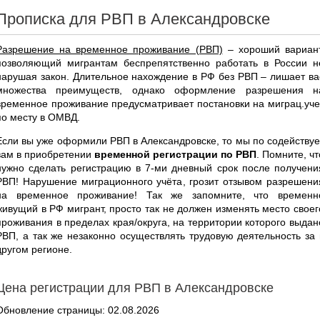
Прописка для РВП в Александровске
Разрешение на временное проживание (РВП)
– хороший вариант
позволяющий мигрантам беспрепятственно работать в России н
нарушая закон. Длительное нахождение в РФ без РВП – лишает ва
множества преимуществ, однако оформление разрешения н
временное проживание предусматривает постановки на миграц.уче
по месту в ОМВД.
Если вы уже оформили РВП в Александровске, то мы по содействуе
вам в приобретении
временной регистрации по РВП
. Помните, чт
нужно сделать регистрацию в 7-ми дневный срок после получени
РВП! Нарушение миграционного учёта, грозит отзывом разрешени
на временное проживание! Так же запомните, что временн
живущий в РФ мигрант, просто так не должен изменять место своег
проживания в пределах края/округа, на территории которого выдан
РВП, а так же незаконно осуществлять трудовую деятельность за 
другом регионе.
Цена регистрации для РВП в Александровске
Обновление страницы: 02.08.2026