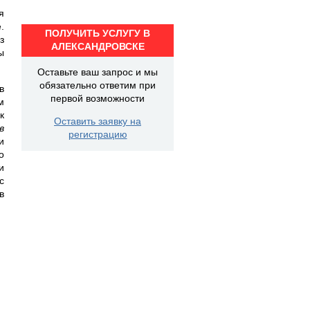
я
.
ПОЛУЧИТЬ УСЛУГУ В
з
АЛЕКСАНДРОВСКЕ
ы
Оставьте ваш запрос и мы
обязательно ответим при
в
первой возможности
м
к
Оставить заявку на
в
регистрацию
и
о
и
с
в