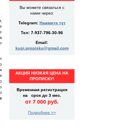
Вы можете связаться с
нами через:
,
Telegram:
Нажмите тут
е
с
Тел:
7-937-796-30-96
а
Email:
т
kupi.propisku@gmail.com
т
о
я
АКЦИЯ НИЗКАЯ ЦЕНА НА
я
ПРОПИСКУ!
о
о
Временная регистрация
о
на срок до 3 мес.
в
от 7 000 руб.
Подробнее >>